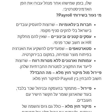
שלו, בזמן שמישהו אחר מנהל עבורו את הפן
האדמיניסטרטיבי.
מי נעזר בשירותי
Payroll?
חברות בינלאומיות
– שרוצות להעסיק עובדים
בישראל בלי להקים סניף מקומי.
עסקים קטנים ובינוניים
– שאין להם מחלקת
HR או חשב שכר פנימי.
סטארטאפים
– שמעדיפים להשקיע את האנרגיה
בפיתוח מוצר וצמיחה, במקום בבירוקרטיה.
עמותות וארגונים ללא מטרות רווח
– שרוצות
לייעד את התקציב למטרות החברתיות שלהן.
פיירול מול מיקור חוץ מלא – מה ההבדל
?
חשוב להבחין בין Payroll למיקור חוץ מלא:
פיירול
– מתמקד בהעסקה ובניהול שכר בלבד,
בעוד שהארגון שומר על הקשר הישיר עם
העובדים.
מיקור חוץ מלא
– כולל גם גיוס והשמה של