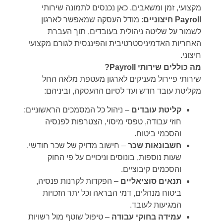
מקצועי, זמן ומשאבים. כאן נכנסים לתמונה שירותי
Payroll
חיצוניים
: מודל העסקה שמאפשר לארגון
לשמור על שליטה ניהולית בעובדים, תוך העברת
האחריות האדמיניסטרטיבית והפיננסית לגורם מקצועי
חיצוני.
מה כוללים שירותי
Payroll?
שירותי פיירול מעניקים לארגון מעטפת מלאה החל
מקליטת עובד חדש ועד לסיום ההעסקה, וביניהם:
קליטת עובדים
– ניהול כל המסמכים הראשוניים:
חוזי עבודה, טפסי מיסוי, הצטרפות לפנסיה
והסכמי ביטוח.
חשבונאות שכר
– חישוב מדויק של שכר חודשי,
שעות נוספות, בונוסים וניכויים על פי החוק
והסכמים קיבוציים.
תנאים סוציאליים
– הפקדות לקרנות פנסיה,
ביטוח מנהלים, דמי הבראה וכל יתר הזכויות
המגיעות לעובד.
עמידה בחוקי עבודה
– טיפול שוטף מול רשויות